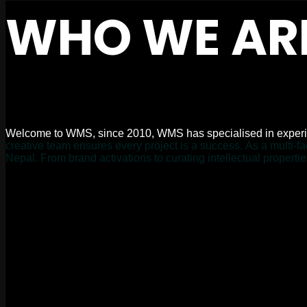
WHO
WE
AR
W
e
l
c
o
m
e
t
o
W
M
S
,
s
i
n
c
e
2
0
1
0
,
W
M
S
h
a
s
s
p
e
c
i
a
l
i
s
e
d
i
n
e
x
p
e
r
i
c
r
e
a
t
i
v
e
t
e
a
m
e
n
s
u
r
e
s
e
v
e
r
y
p
r
o
j
e
c
t
i
s
a
s
u
c
c
e
s
s
.
A
s
a
m
u
l
t
i
-
f
a
N
e
p
a
l
.
F
r
o
m
b
r
a
n
d
a
c
t
i
v
a
t
i
o
n
s
t
o
c
u
r
a
t
i
n
g
i
n
t
e
l
l
e
c
t
u
a
l
p
r
o
p
e
r
t
i
e