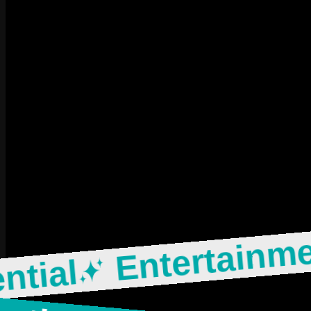
Entertainm
ntial