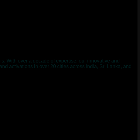
n
s
.
W
i
t
h
o
v
e
r
a
d
e
c
a
d
e
o
f
e
x
p
e
r
t
i
s
e
,
o
u
r
i
n
n
o
v
a
t
i
v
e
a
n
d
a
n
d
a
c
t
i
v
a
t
i
o
n
s
i
n
o
v
e
r
2
0
c
i
t
i
e
s
a
c
r
o
s
s
I
n
d
i
a
,
S
r
i
L
a
n
k
a
,
a
n
d