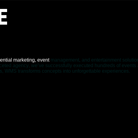
E
e
n
t
i
a
l
m
a
r
k
e
t
i
n
g
,
e
v
e
n
t
m
a
n
a
g
e
m
e
n
t
,
a
n
d
e
n
t
e
r
t
a
i
n
m
e
n
t
s
o
l
u
t
i
o
c
e
t
e
d
a
g
e
n
c
y
,
w
e
’
v
e
s
u
c
c
e
s
s
f
u
l
l
y
e
x
e
c
u
t
e
d
h
u
n
d
r
e
d
s
o
f
e
v
e
n
t
s
s
,
W
M
S
t
r
a
n
s
f
o
r
m
s
c
o
n
c
e
p
t
s
i
n
t
o
u
n
f
o
r
g
e
t
t
a
b
l
e
e
x
p
e
r
i
e
n
c
e
s
.