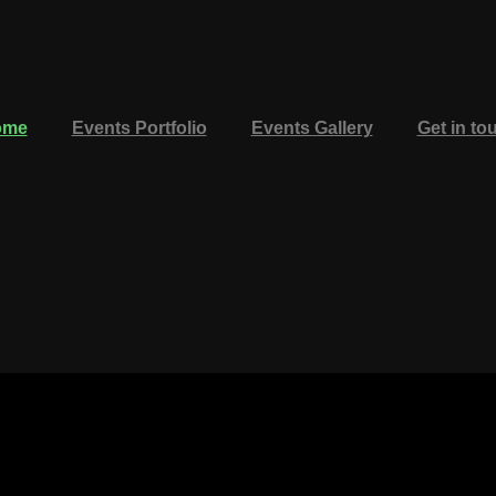
ome
Events Portfolio
Events Gallery
Get in to