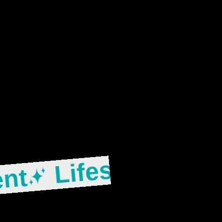
Exp
Lifestyle
ent